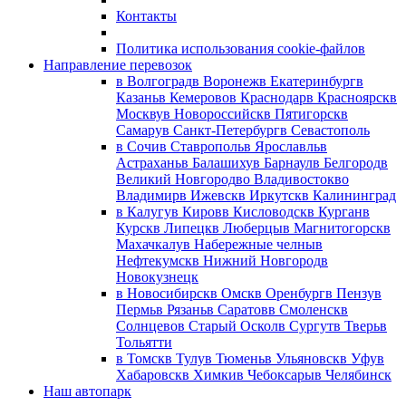
Контакты
Политика использования cookie-файлов
Направление перевозок
в Волгоград
в Воронеж
в Екатеринбург
в
Казань
в Кемерово
в Краснодар
в Красноярск
в
Москву
в Новороссийск
в Пятигорск
в
Самару
в Санкт-Петербург
в Севастополь
в Сочи
в Ставрополь
в Ярославль
в
Астрахань
в Балашиху
в Барнаул
в Белгород
в
Великий Новгород
во Владивосток
во
Владимир
в Ижевск
в Иркутск
в Калининград
в Калугу
в Киров
в Кисловодск
в Курган
в
Курск
в Липецк
в Люберцы
в Магнитогорск
в
Махачкалу
в Набережные челны
в
Нефтекумск
в Нижний Новгород
в
Новокузнецк
в Новосибирск
в Омск
в Оренбург
в Пензу
в
Пермь
в Рязань
в Саратов
в Смоленск
в
Солнцево
в Старый Оскол
в Сургут
в Тверь
в
Тольятти
в Томск
в Тулу
в Тюмень
в Ульяновск
в Уфу
в
Хабаровск
в Химки
в Чебоксары
в Челябинск
Наш автопарк