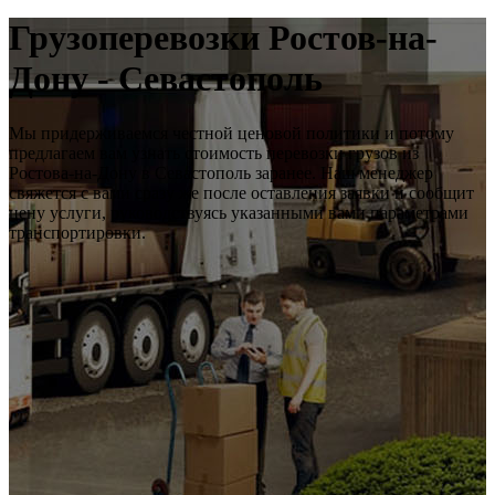
Грузоперевозки Ростов-на-
Дону - Севастополь
Мы придерживаемся честной ценовой политики и потому
предлагаем вам узнать стоимость перевозки грузов из
Ростова-на-Дону в Севастополь заранее. Наш менеджер
свяжется с вами сразу же после оставления заявки и сообщит
цену услуги, руководствуясь указанными вами параметрами
транспортировки.