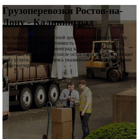
Грузоперевозки Ростов-на-
Дону - Калининград
Мы придерживаемся честной ценовой политики и потому
предлагаем вам узнать стоимость перевозки грузов из
Ростова-на-Дону в Калининград заранее. Наш менеджер
свяжется с вами сразу же после оставления заявки и сообщит
цену услуги, руководствуясь указанными вами параметрами
транспортировки.