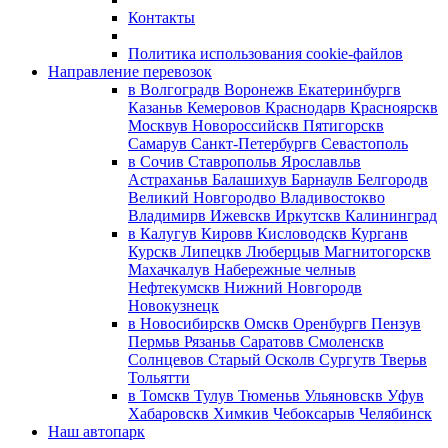
Контакты
Политика использования cookie-файлов
Направление перевозок
в Волгоград
в Воронеж
в Екатеринбург
в
Казань
в Кемерово
в Краснодар
в Красноярск
в
Москву
в Новороссийск
в Пятигорск
в
Самару
в Санкт-Петербург
в Севастополь
в Сочи
в Ставрополь
в Ярославль
в
Астрахань
в Балашиху
в Барнаул
в Белгород
в
Великий Новгород
во Владивосток
во
Владимир
в Ижевск
в Иркутск
в Калининград
в Калугу
в Киров
в Кисловодск
в Курган
в
Курск
в Липецк
в Люберцы
в Магнитогорск
в
Махачкалу
в Набережные челны
в
Нефтекумск
в Нижний Новгород
в
Новокузнецк
в Новосибирск
в Омск
в Оренбург
в Пензу
в
Пермь
в Рязань
в Саратов
в Смоленск
в
Солнцево
в Старый Оскол
в Сургут
в Тверь
в
Тольятти
в Томск
в Тулу
в Тюмень
в Ульяновск
в Уфу
в
Хабаровск
в Химки
в Чебоксары
в Челябинск
Наш автопарк